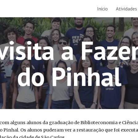
Inicio
Atividades
ip to main content
Skip to navigat
visita a Faz
do Pinhal
 com alguns alunos da graduação de Biblioteconomia e Ciênc
o Pinhal. Os alunos puderam ver a restauração que foi execut
ação da cidade de São Carlos.