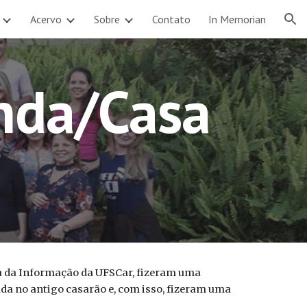
Acervo
Sobre
Contato
In Memorian
ion
enda/Casa
ia da Informação da UFSCar, fizeram uma
ada no antigo casarão e, com isso, fizeram uma