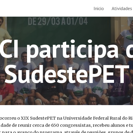
Inicio
Atividades
ip to main content
Skip to navigat
CI participa 
SudestePET
9, ocorreu o XIX SudestePET na Universidade Federal Rural do R
dade de reunir cerca de 650 congressistas, recebeu alunos e tu
r para o avanço do programa, através de reuniões, grupos de d