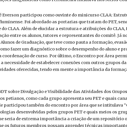
osé Everson participou como ouvinte do minicurso CLAA: Estru
luminense. Foi abordado as portarias que tratam do PET, sendo
e do CLAA. Além de elucidar a estrutura e atribuições do CLAA
ação entre os alunos, tutores e representantes do comitê. Já 
Alunos de Graduação, que teve como pauta a formação, evasão
, como fazer um diagnóstico sobre o desempenho do aluno e pr
 a coordenação de curso. Por último, o Encontro por Área perm
 necessidade de estabelecer conexões com outros grupos da un
ividades oferecidas, tendo em mente a importância da forma
GDT sobre Divulgação e Visibilidade das Atividades dos Grupos
 dos petianos, como cada grupo apresenta seu PET e quais can
 participou também do encontro por área que se intitulava “O 
cnologias desenvolvidas pelos grupos PET e quais meios os gr
que seria de extrema importância a criação de um repositóri
 que os futuros membros possam aprender técnicas importan