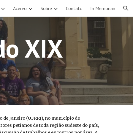
Acervo
Sobre
Contato
In Memorian
ion
do XIX
io de Janeiro (UFRRJ), no município de
tores petianos de toda região sudeste do país,
iscussão de trabalhos e encontros por área. A