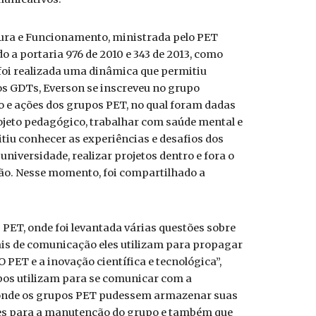
tura e Funcionamento, ministrada pelo PET
 a portaria 976 de 2010 e 343 de 2013, como
, foi realizada uma dinâmica que permitiu
nos GDTs, Everson se inscreveu no grupo
 e ações dos grupos PET, no qual foram dadas
ojeto pedagógico, trabalhar com saúde mental e
itiu conhecer as experiências e desafios dos
iversidade, realizar projetos dentro e fora o
ção. Nesse momento, foi compartilhado a
 PET, onde foi levantada várias questões sobre
ais de comunicação eles utilizam para propagar
PET e a inovação científica e tecnológica”,
upos utilizam para se comunicar com a
o onde os grupos PET pudessem armazenar suas
tes para a manutenção do grupo e também que