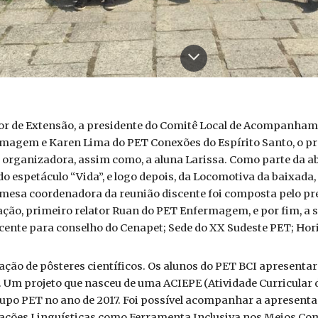
or de Extensão, a presidente do Comitê Local de Acompanhamen
rmagem e Karen Lima do PET Conexões do Espírito Santo, o pro
organizadora, assim como, a aluna Larissa. Como parte da ab
 espetáculo “Vida”, e logo depois, da Locomotiva da baixa
a mesa coordenadora da reunião discente foi composta pelo pr
ão, primeiro relator Ruan do PET Enfermagem, e por fim, a s
scente para conselho do Cenapet; Sede do XX Sudeste PET; Hor
ação de pôsteres científicos. Os alunos do PET BCI apresentar
r. Um projeto que nasceu de uma ACIEPE (Atividade Curricular 
rupo PET no ano de 2017. Foi possível acompanhar a apresenta
riações Linguísticas como Ferramenta Inclusiva nos Meios Co