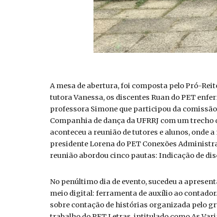
A mesa de abertura, foi composta pelo Pró-Reit
tutora Vanessa, os discentes Ruan do PET enfe
professora Simone que participou da comissão 
Companhia de dança da UFRRJ com um trecho do
aconteceu a reunião de tutores e alunos, onde 
presidente Lorena do PET Conexões Administraç
reunião abordou cinco pautas: Indicação de di
No penúltimo dia de evento, sucedeu a apresent
meio digital: ferramenta de auxílio ao contado
sobre contação de histórias organizada pelo g
trabalho do PET Letras, intitulado como As Va