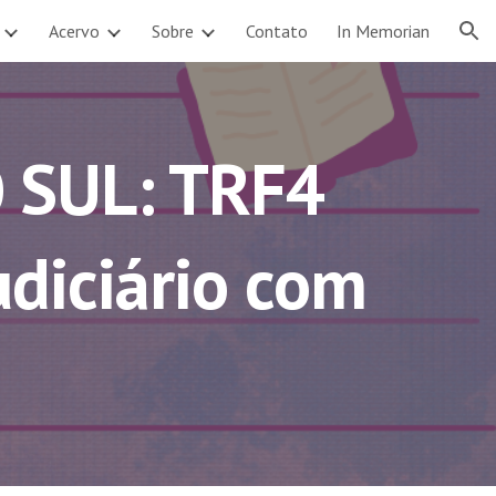
Acervo
Sobre
Contato
In Memorian
ion
 SUL: TRF4
udiciário com