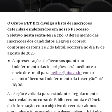
O Grupo PET BCI
divulga a lista de inscrições
deferidas e indeferidos em nosso
Processo
Seletivo nesta
sexta-feira
(
15)
.
O deferimento das
inscrições dos candidatos elegíveis
ocorreu
conforme
os Itens 1 e 2 do
Edital, ocorrerá no dia 18 de
agosto de 2025.
A apresentações de Recursos quanto ao
indeferimento das inscrições será mediante o
envio de e-mail para
petbci@ufscar.br
com o
assunto "Recurso Indeferimento da Inscrição" até
18/08.
A seleção é voltada para estudantes regularmente
matriculados no curso de Biblioteconomia e Ciência
da Informação, com o objetivo de recrutar alunos
engajados e interessados em desenvolver atividades