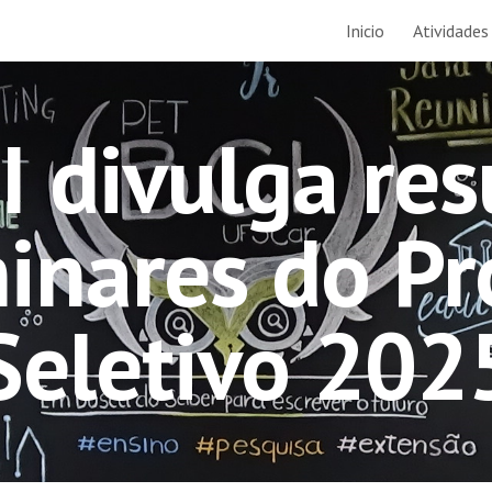
Inicio
Atividades
ip to main content
Skip to navigat
I divulga res
minares do Pr
Seletivo 202