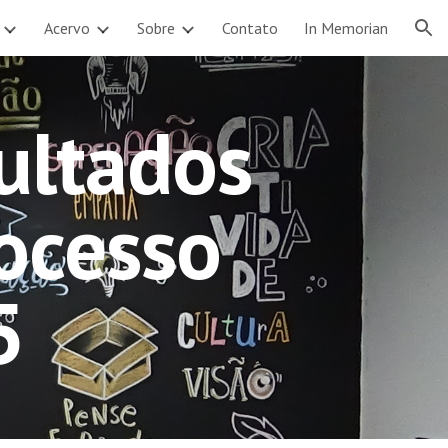
Acervo
Sobre
Contato
In Memorian
ion
ultados
ocesso
5