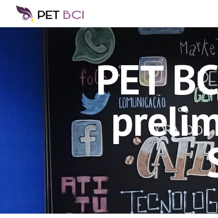
Sk
PET BC
preli