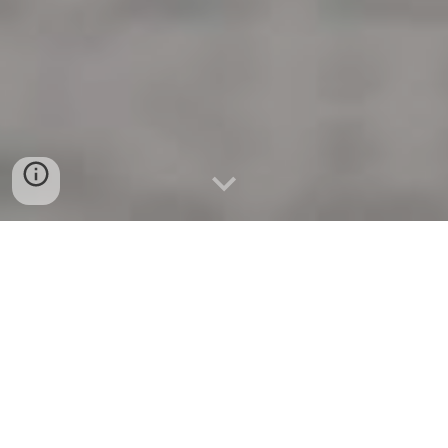
A UFSCar conta com 18 grupos PET,
sendo 15 deles só no campus de São
Carlos, e o PET UFSCar é a união de todos
os petianos e petianas desses grupos
sem nenhuma exceção, respeitando a
individualidade de cada um.